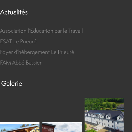
Actualités
Association l’Éducation par le Travail
ESAT Le Prieuré
Foyer d’hébergement Le Prieuré
FAM Abbé Bassier
Galerie